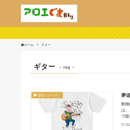
ホーム
ギター
ギター
– tag –
夢
販売（グッズ）
動物
は、
で販
20