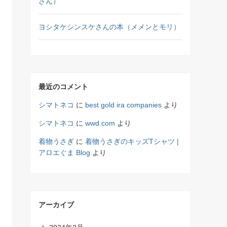
さん）
ヨシタケシンスケさんの本（メメンとモリ）
最近のコメント
シマトネコ
に
best gold ira companies
より
シマトネコ
に
wwd.com
より
着物うさぎ
に
着物うさぎのキッズTシャツ |
アロエぐま Blog
より
アーカイブ