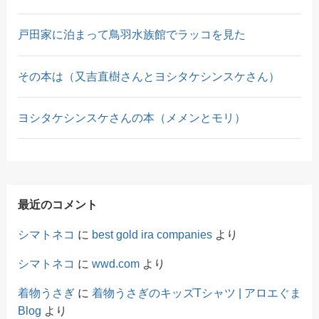
戸田家に泊まって鳥羽水族館でラッコを見た
その本は（又吉直樹さんとヨシタケシンスケさん）
ヨシタケシンスケさんの本（メメンとモリ）
最近のコメント
シマトネコ
に
best gold ira companies
より
シマトネコ
に
wwd.com
より
着物うさぎ
に
着物うさぎのキッズTシャツ | アロエぐま
Blog
より